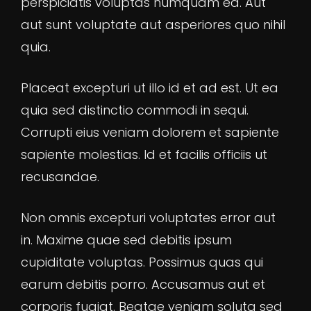
perspiciatis voluptas numquam ea. Aut
aut sunt voluptate aut asperiores quo nihil
quia.
Placeat excepturi ut illo id et ad est. Ut ea
quia sed distinctio commodi in sequi.
Corrupti eius veniam dolorem et sapiente
sapiente molestias. Id et facilis officiis ut
recusandae.
Non omnis excepturi voluptates error aut
in. Maxime quae sed debitis ipsum
cupiditate voluptas. Possimus quas qui
earum debitis porro. Accusamus aut et
corporis fugiat. Beatae veniam soluta sed